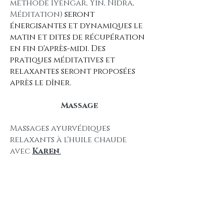
méthode Iyengar, Yin, Nidra,
Méditation)
seront
énergisantes et dynamiques le
matin et dites de récupération
en fin d'après-midi. Des
pratiques méditatives et
relaxantes seront proposées
après le dîner.
Massage
Massages ayurvédiques
relaxants à l'huile chaude
avec
Karen
.
Infos pratiques
Dates
: du jeudi 15h au
dimanche 15h
Tarif
: 525 €